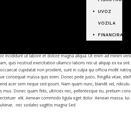
ue consequat massa quis enim. Donec pede justo, fringilla vitae
UVOZ
VOZILA
FINANCIRANJ
Lorem ipsum dolor sit amet, consectet adipiscing elit,sed do eiusm p
or incididunt ut labore et dolore magna aliqua. Ut enim ad minim veni
am, quis nostrud exercitation ullamco laboris nisi ut aliquip ex ea sint
occaecat cupidatat non proident, sunt in culpa qui officia mollit natoq
ue consequat massa quis enim. Donec pede justo, fringilla vitae, eleif
end acer sem neque sed ipsum. Nam quam nunc, blandit vel, ridiculu
s mus. Donec quam felis, ultricies nec, pellentesque eu, pretium cons
ectetuer elit. Aenean commodo ligula eget dolor. Aenean massa. luc
ulvinar, nec sodales sagittis magna Sed