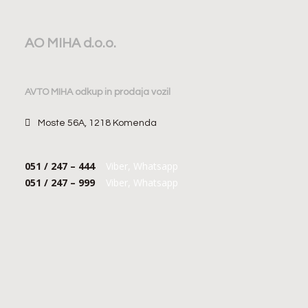
AO MIHA d.o.o.
AVTO MIHA odkup in prodaja vozil
Moste 56A, 1218 Komenda
051 / 247 – 444
Viber, Whatsapp
051 / 247 – 999
Viber, Whatsapp