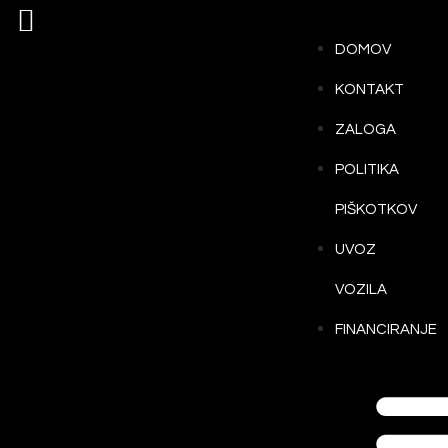
The magic of small-scale pro
duction
DOMOV
KONTAKT
11. oktobra, 2022
Maia Journal
Posted by
admin
ZALOGA
Komentarji so izklopljeni
POLITIKA
PIŠKOTKOV
UVOZ
VOZILA
FINANCIRANJE